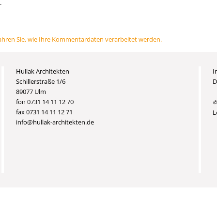
.
ahren Sie, wie Ihre Kommentardaten verarbeitet werden.
Hullak Architekten
I
Schillerstraße 1/6
D
89077 Ulm
fon 0731 14 11 12 70
©
fax 0731 14 11 12 71
L
info@hullak-architekten.de