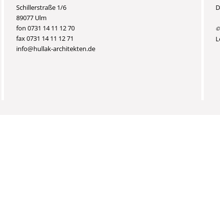
Schillerstraße 1/6
D
89077 Ulm
fon 0731 14 11 12 70
©
fax 0731 14 11 12 71
L
info@hullak-architekten.de