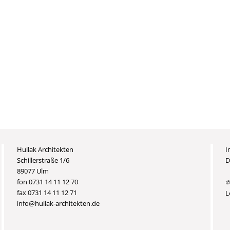
Hullak Architekten
I
Schillerstraße 1/6
D
89077 Ulm
fon 0731 14 11 12 70
©
fax 0731 14 11 12 71
L
info@hullak-architekten.de