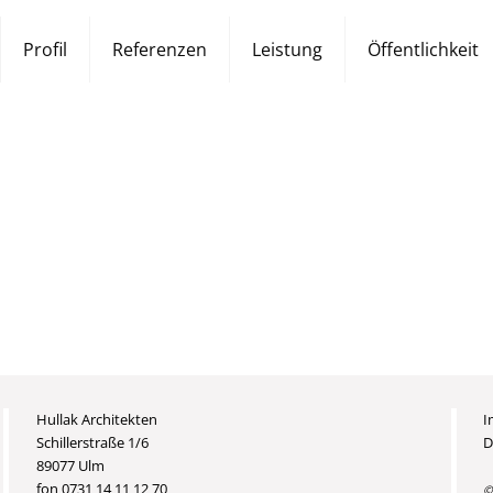
Profil
Referenzen
Leistung
Öffentlichkeit
Hullak Architekten
I
Schillerstraße 1/6
D
89077 Ulm
fon 0731 14 11 12 70
©