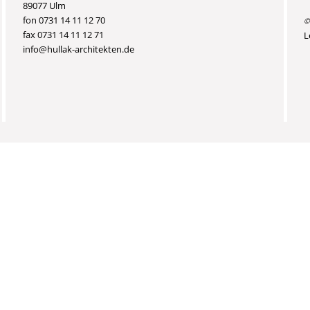
89077 Ulm
fon 0731 14 11 12 70
©
fax 0731 14 11 12 71
L
info@hullak-architekten.de