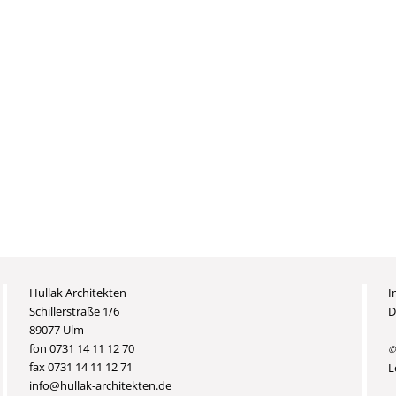
Hullak Architekten
I
Schillerstraße 1/6
D
89077 Ulm
fon 0731 14 11 12 70
©
fax 0731 14 11 12 71
L
info@hullak-architekten.de