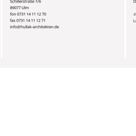
Schillerstraße 1/6
D
89077 Ulm
fon 0731 14 11 12 70
©
fax 0731 14 11 12 71
L
info@hullak-architekten.de