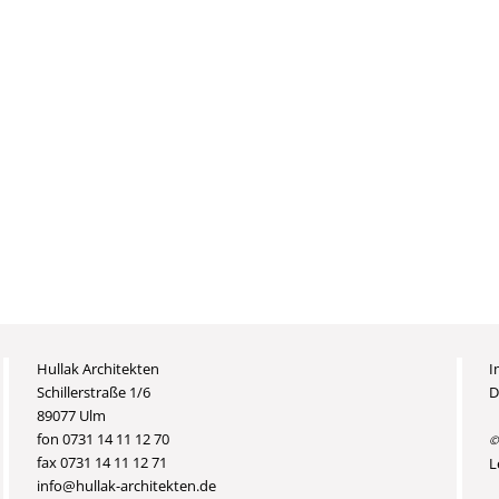
Hullak Architekten
I
Schillerstraße 1/6
D
89077 Ulm
fon 0731 14 11 12 70
©
fax 0731 14 11 12 71
L
info@hullak-architekten.de