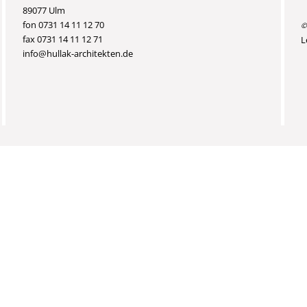
89077 Ulm
fon 0731 14 11 12 70
©
fax 0731 14 11 12 71
L
info@hullak-architekten.de