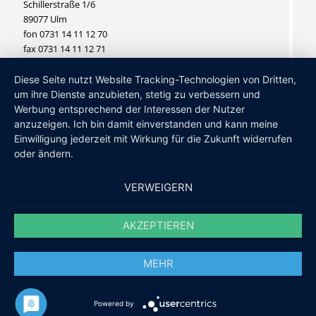
Schillerstraße 1/6
89077 Ulm
fon 0731 14 11 12 70
fax 0731 14 11 12 71
info@hullak-architekten.de
Diese Seite nutzt Website Tracking-Technologien von Dritten,
um ihre Dienste anzubieten, stetig zu verbessern und
Werbung entsprechend der Interessen der Nutzer
anzuzeigen. Ich bin damit einverstanden und kann meine
Einwilligung jederzeit mit Wirkung für die Zukunft widerrufen
oder ändern.
Impressum
Datenschutz
VERWEIGERN
© 2020-2026 Hullak Architekten. All Rights Reserved
AKZEPTIEREN
Letzte Aktualisierung: 16.07.2026
MEHR
Powered by