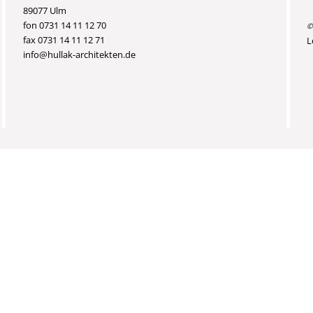
89077 Ulm
fon 0731 14 11 12 70
©
fax 0731 14 11 12 71
L
info@hullak-architekten.de