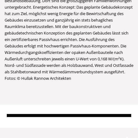
Bestandsbebauung. Dort sind die großzügigeren Familienwohnungen
untergebracht. Energetisches Konzept: Das geplante Gebäudekonzept
hat zum Ziel, möglichst wenig Energie für die Bewirtschaftung des
Gebäudes einzusetzen und ganzjährig ein stets behagliches
Raumklima bereitzustellen. Mit der baukonstruktiven und
gebäudetechnischen Konzeption des geplanten Gebäudes lässt sich
ein zertifizierbares Passivhaus errichten. Die Ausführung des
Gebäudes erfolgt mit hochwertigen Passivhaus-Komponenten. Die
Wärmedurchgangskoeffizienten der opaken Außenbauteile nach
Außenluft unterschreiten jeweils einen U-Wert von 0,168 W/(m²K).
Nord- und Südfassade werden als Holzbauwand, West und Ostfassade
als Stahlbetonwand mit Wärmedämmverbundsystem ausgeführt.
Fotos: © Hullak Rannow Architekten