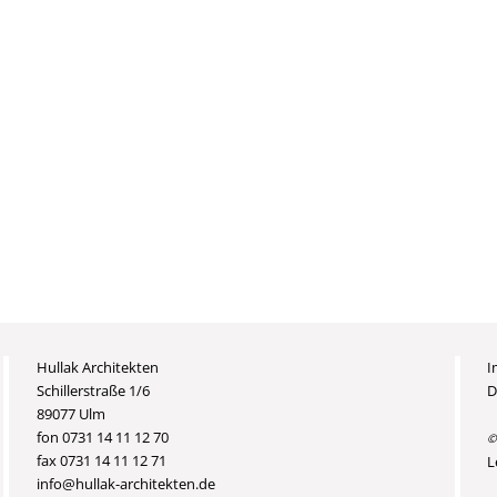
Hullak Architekten
I
Schillerstraße 1/6
D
89077 Ulm
fon 0731 14 11 12 70
©
fax 0731 14 11 12 71
L
info@hullak-architekten.de