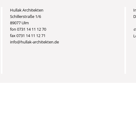
Hullak Architekten
I
Schillerstraße 1/6
D
89077 Ulm
fon 0731 14 11 12 70
©
fax 0731 14 11 12 71
L
info@hullak-architekten.de