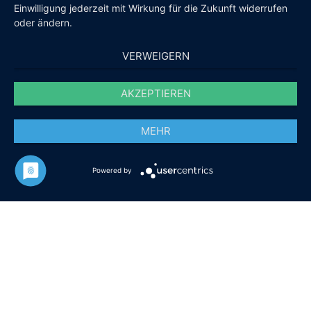
Einwilligung jederzeit mit Wirkung für die Zukunft widerrufen
oder ändern.
Impressum
Datenschutz
VERWEIGERN
© 2020-2026 Hullak Architekten. All Rights Reserved
AKZEPTIEREN
Letzte Aktualisierung: 16.07.2026
MEHR
Powered by