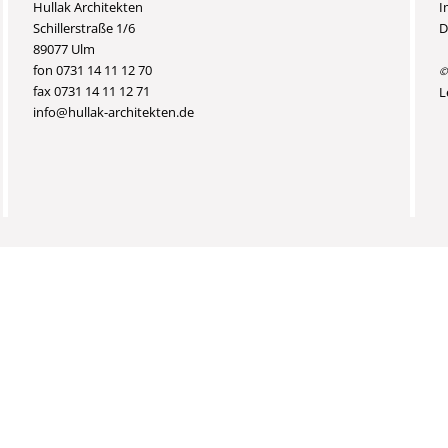
Hullak Architekten
I
Schillerstraße 1/6
D
89077 Ulm
fon 0731 14 11 12 70
©
fax 0731 14 11 12 71
L
info@hullak-architekten.de