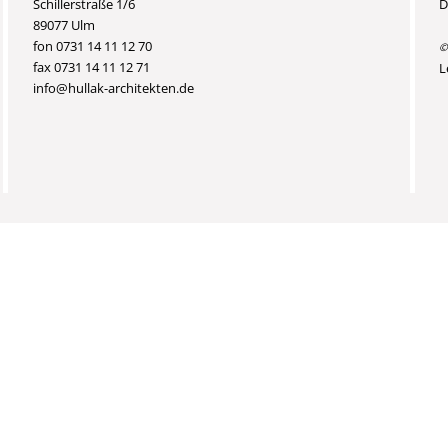
Schillerstraße 1/6
D
89077 Ulm
fon 0731 14 11 12 70
©
fax 0731 14 11 12 71
L
info@hullak-architekten.de