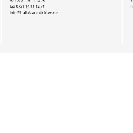
fon 0731 14 11 12 70
©
fax 0731 14 11 12 71
L
info@hullak-architekten.de