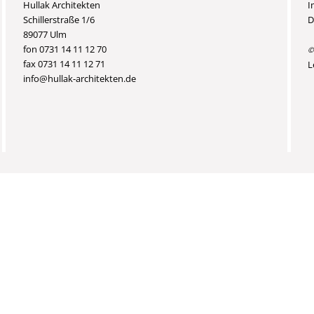
Hullak Architekten
I
Schillerstraße 1/6
D
89077 Ulm
fon 0731 14 11 12 70
©
fax 0731 14 11 12 71
L
info@hullak-architekten.de