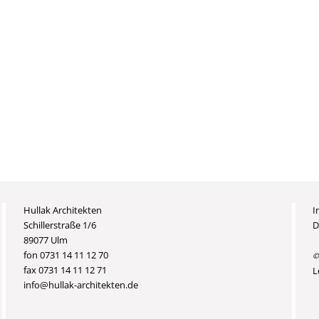
Hullak Architekten
I
Schillerstraße 1/6
D
89077 Ulm
fon 0731 14 11 12 70
©
fax 0731 14 11 12 71
L
info@hullak-architekten.de